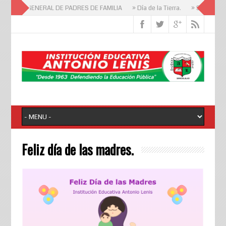
AMBLEA GENERAL DE PADRES DE FAMILIA
» Día de la Tierra.
» Saberes y 
Feliz día de las madres.