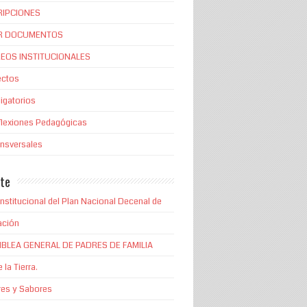
RIPCIONES
R DOCUMENTOS
EOS INSTITUCIONALES
ectos
igatorios
flexiones Pedagógicas
ansversales
te
Institucional del Plan Nacional Decenal de
ación
BLEA GENERAL DE PADRES DE FAMILIA
 la Tierra.
es y Sabores