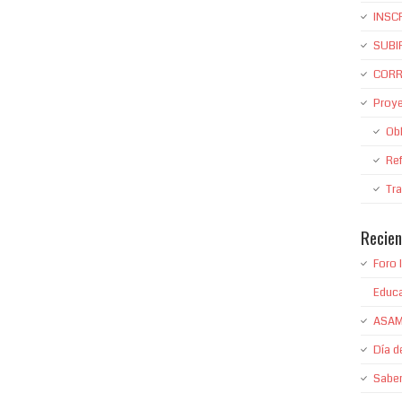
INSC
SUBI
CORR
Proy
Obl
Re
Tr
Recien
Foro 
Educ
ASAM
Día de
Saber