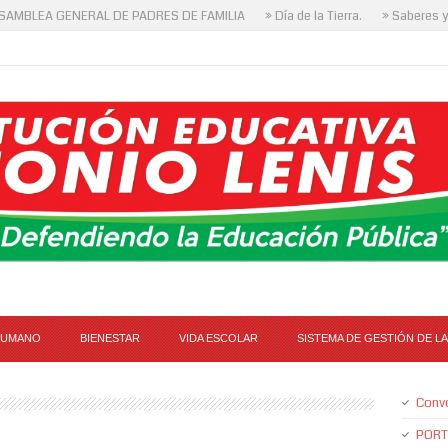
MBLEA GENERAL DE PADRES DE FAMILIA
» Día de la Tierra.
» Saberes y S
HUMANO
BIENESTAR
VIDA ESCOLAR
SISTEMA DE GESTIÓN DE LA
Conv
PORT