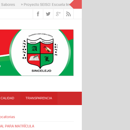
abores
» Proyecto SEISO: Escuela limpia, mente que aprende
 CALIDAD
TRANSPARENCIA
ocatorias
AL PARA MATRÍCULA