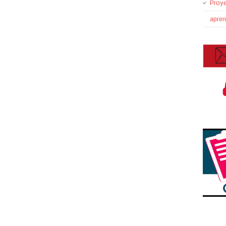
Proye
apre