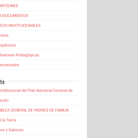
RIPCIONES
R DOCUMENTOS
EOS INSTITUCIONALES
ectos
igatorios
flexiones Pedagógicas
ansversales
te
Institucional del Plan Nacional Decenal de
ación
BLEA GENERAL DE PADRES DE FAMILIA
 la Tierra.
es y Sabores