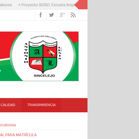
es
» Proyecto SEISO: Escuela limpia, mente que aprende
 CALIDAD
TRANSPARENCIA
ocatorias
AL PARA MATRÍCULA