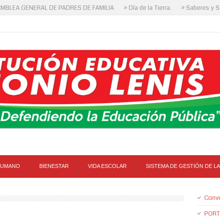
A GENERAL DE PADRES DE FAMILIA
» Día de la Tierra.
» Saberes y Sabor
HUMANO
BIENESTAR
VIDA ESCOLAR
SISTEMA DE GESTIÓN DE LA
Conv
PORT