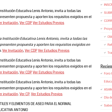
INSC
stitución Educativa Lenis Antonio, invita a todas las
SUBI
presenten propuesta y aporten los requisitos exigidos en el
CORR
r Invitación
,
Ver CDP
Ver Estudios Previos
Proy
Obl
a Institución Educativa Lenis Antonio, invita a todas las
presenten propuesta y aporten los requisitos exigidos en
Re
n
.
Ver Invitación
,
Ver CDP
Ver Estudios Previos
Tr
stitución Educativa Lenis Antonio, invita a todas las
Recien
presenten propuesta y aporten los requisitos exigidos en el
r Invitación
,
Ver CDP
Ver Estudios Previos
Foro 
Educ
stitución Educativa Lenis Antonio, invita a todas las
presenten propuesta y aporten los requisitos exigidos en el
ASAM
r invitación
.
Ver CP
.
Ver Estudios Previos
Día de
TILES Y ELEMENTOS DE ASEO PARA EL NORMAL
Saber
DUCATIVA ANTONIO