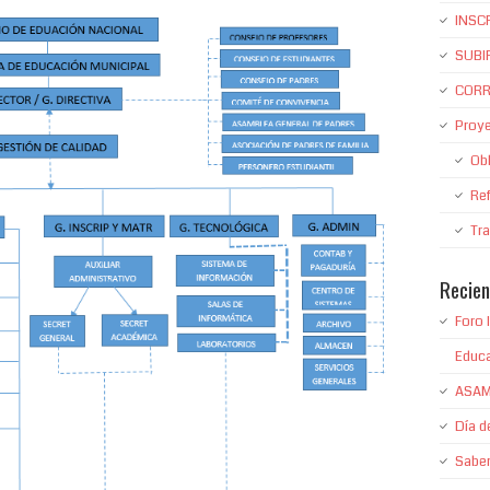
INSC
SUBI
CORR
Proy
Obl
Re
Tr
Recien
Foro 
Educ
ASAM
Día de
Saber