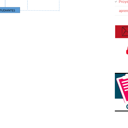
Proye
apre