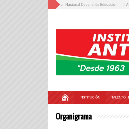
» Foro Institucional del Plan Nacional Decenal de Educación
» ASA
INSTITUCIÓN
TALENTO 
Organigrama