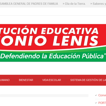
MBLEA GENERAL DE PADRES DE FAMILIA
» Día de la Tierra.
» Saberes y S
HUMANO
BIENESTAR
VIDA ESCOLAR
SISTEMA DE GESTIÓN DE LA
Conv
PORT