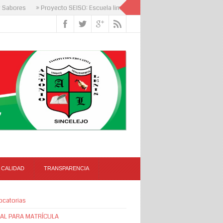
abores
» Proyecto SEISO: Escuela limpia, mente que aprende
 CALIDAD
TRANSPARENCIA
ocatorias
AL PARA MATRÍCULA