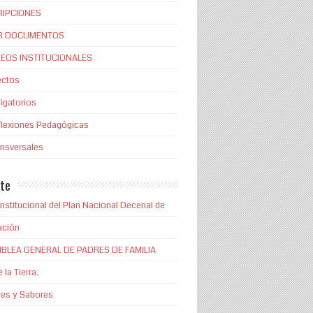
RIPCIONES
R DOCUMENTOS
EOS INSTITUCIONALES
ectos
igatorios
flexiones Pedagógicas
ansversales
te
Institucional del Plan Nacional Decenal de
ación
BLEA GENERAL DE PADRES DE FAMILIA
 la Tierra.
es y Sabores