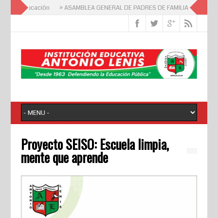
nal de Educación
» ASAMBLEA GENERAL DE PADRES DE FAMILIA
» Día de l
Proyecto SEISO: Escuela limpia,
mente que aprende